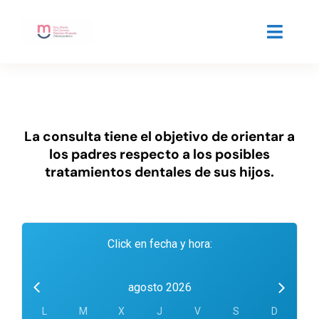
Saltar
al
Toggle
contenido
Naviga
Inicio
Sobre mi
La consulta tiene el objetivo de orientar a
los padres respecto a los posibles
Servicios
tratamientos dentales de sus hijos.
Blog
Cita Online
Click en fecha y hora:
Contacto
agosto 2026
L
M
X
J
V
S
D