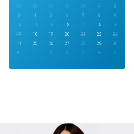
27
28
29
30
31
1
2
3
4
5
6
7
8
9
10
11
12
13
14
15
16
17
18
19
20
21
22
23
24
25
26
27
28
29
30
31
1
2
3
4
5
6